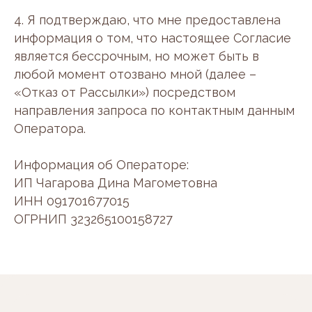
4. Я подтверждаю, что мне предоставлена
Мы в социальных сетях
информация о том, что настоящее Согласие
является бессрочным, но может быть в
любой момент отозвано мной (далее –
ИП Чагарова Дина Магометовна
«Отказ от Рассылки») посредством
ИНН 091701677015
ОГРНИП 323265100158727
направления запроса по контактным данным
Политика конфиденциальности и
Оператора.
обработки персональных данных
Согласие на обработку персональных данных
Согласие на получение рекламно-
Информация об Операторе:
информационной рассылки
Политика использования файлов cookie
ИП Чагарова Дина Магометовна
ИНН 091701677015
*Информация на сайте носит
ознакомительный характер и не является
ОГРНИП 323265100158727
публичной офертой. Требуется консультация
специалиста.
* Instagram признан экстремистской
организацией и запрещен на территории РФ