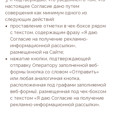
настоящее Согласие дано путем
совершения как минимум одного из
следующих действий:
проставление отметки в чек-боксе рядом
с текстом, содержащим фразу «Я даю
Согласие на получение рекламно-
Навигация
Услуги
информационной рассылки»,
Главная
Фейс -практики
размещенной на Сайте;
Услуги
Чистка лица
Стоимость
Аппаратные процедуры
нажатие кнопки, подтверждающей
О нас
Уход за лицом
отправку Оператору заполненной веб-
Акции
Очищение кислотами
Контакты
Уход за телом
формы (кнопка со словом «Отправить»
или любая аналогичная кнопка,
расположенная под графами заполняемой
Контакты
веб-формы), размещенная под чек-боксом
+7 (918) 796-01-01
с текстом «Я даю Согласие на получение
organic-stav@yandex.ru
рекламно-информационной рассылки».
г. Ставрополь, Ул. Николая Голодникова
4К/1
ПН-ВС 09:00-20:00